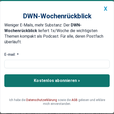
X
DWN-Wochenrückblick
Weniger E-Mails, mehr Substanz: Der
DWN-
Geldanlage Premium
Newsticker
MEIN DWN:
Wochenrückblick
liefert 1x/Woche die wichtigsten
Edelmetalle
DWN-Magazin
China
Themen kompakt als Podcast. Für alle, deren Postfach
überläuft.
DWN-Wochenrückblick
Auto Premium
"Ein reines Belastungspaket":
E-mail:
*
Scharfe Kritik an Warkens
Pflegereform - "erschüttert und
wütend"
Kostenlos abonnieren »
Für die Pflegeversicherung liegt jetzt ein
Sanierungskonzept vor, das den Alltag für viele
Ich habe die
Datenschutzerklärung
sowie die
AGB
gelesen und erkläre
teurer macht. Nun erhält Warken starken
mich einverstanden.
Gegenwind. Kritisiert wird die Mehrbelastung für