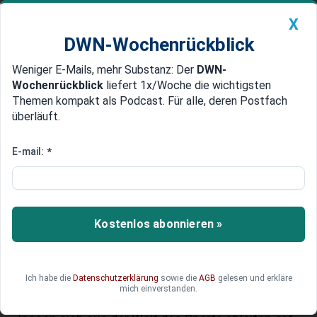
X
DWN-Wochenrückblick
Weniger E-Mails, mehr Substanz: Der
DWN-
Geldanlage Premium
Newsticker
MEIN DWN:
Wochenrückblick
liefert 1x/Woche die wichtigsten
Edelmetalle
DWN-Magazin
China
Themen kompakt als Podcast. Für alle, deren Postfach
überläuft.
DWN-Wochenrückblick
Auto Premium
Experten-Interview:
E-mail:
*
Führungskräfte scheitern oft
beim Aufbau eines starken
Teams – sie kennt das Rezept
Kostenlos abonnieren »
Vanessa Druskat ist Psychologin,
Spitzenforscherin, Autorin und Expertin dafür, wie
Ich habe die
Datenschutzerklärung
sowie die
AGB
gelesen und erkläre
man ein dysfunktionales Team am Arbeitsplatz
mich einverstanden.
wieder auf Kurs bringt. Einige der Lösungen