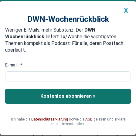
X
DWN-Wochenrückblick
Weniger E-Mails, mehr Substanz: Der
DWN-
Geldanlage Premium
Newsticker
MEIN DWN:
Wochenrückblick
liefert 1x/Woche die wichtigsten
Edelmetalle
DWN-Magazin
China
Themen kompakt als Podcast. Für alle, deren Postfach
überläuft.
DWN-Wochenrückblick
Auto Premium
Wendepunkt am Golf: USA
E-mail:
*
beenden Iran-Blockade
Nach dem Rahmenabkommen mit Teheran
haben die USA ihre wochenlange Seeblockade
Kostenlos abonnieren »
iranischer Häfen aufgehoben. Doch der geplante
Start der entscheidenden Atomgespräche in der
Schweiz verzögert sich: Weder die US-Delegation
Ich habe die
Datenschutzerklärung
sowie die
AGB
gelesen und erkläre
um JD Vance noch die iranische Seite reisten wie
mich einverstanden.
geplant an. Zudem sorgt Irans Forderung nach