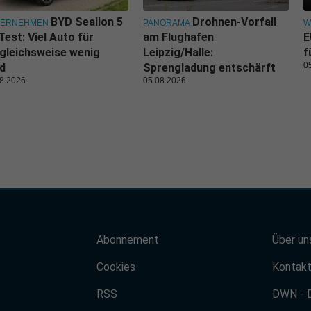
BYD Sealion 5
Drohnen-Vorfall
TERNEHMEN
PANORAMA
W
Test: Viel Auto für
am Flughafen
E
gleichsweise wenig
Leipzig/Halle:
f
0
d
Sprengladung entschärft
8.2026
05.08.2026
Abonnement
Über un
Cookies
Kontak
RSS
DWN - 