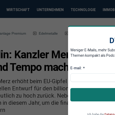
WIRTSCHAFT
UNTERNEHMEN
TECHNOLOGIE
IMMOB
anlage Premium
Edelmetalle
DWN-Magazin
Chin
D
Weniger E-Mails, mehr Sub
in: Kanzler Merz will EU
Themen kompakt als Podcast
nd Tempo machen
E-mail:
*
erz erhöht beim EU-Gipfel in Brüssel den Dru
uellen Entwurf für den billionenschweren Gem
eutlich zu hoch zurück. Neben drastischen Kü
in diesem Jahr, um die finanzielle Planbarke
ern
Ich habe die
Datens