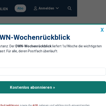
Anmelden
Abo
ILIEN
X
a
DWN-Wochenrückblick
WN-Wochenrückblick
stanz: Der
DWN-Wochenrückblick
liefert 1x/Woche die wichtigsten
-Haushalt
. Für alle, deren Postfach überläuft.
ck auf die europäischen
einschaftsetat ab 2028
Kostenlos abonnieren »
rzungen fordert Merz
it der Europäischen Union
chutzerklärung
sowie die
AGB
gelesen und erkläre mich einverstanden.