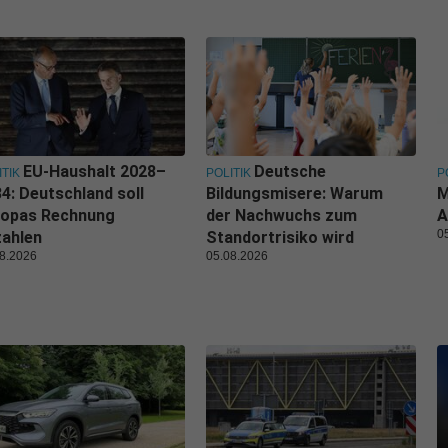
EU-Haushalt 2028–
Deutsche
ITIK
POLITIK
P
4: Deutschland soll
Bildungsmisere: Warum
M
ropas Rechnung
der Nachwuchs zum
A
0
zahlen
Standortrisiko wird
8.2026
05.08.2026