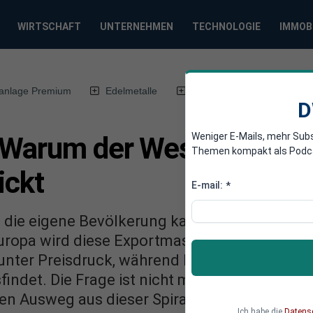
WIRTSCHAFT
UNTERNEHMEN
TECHNOLOGIE
IMMOB
anlage Premium
Edelmetalle
DWN-Magazin
Chin
D
Weniger E-Mails, mehr Sub
 Warum der Westen an bil
Themen kompakt als Podcast
ickt
E-mail:
*
s die eigene Bevölkerung kaufen kann, und d
uropa wird diese Exportmaschine zur industri
nter Preisdruck, während Peking selbst kau
det. Die Frage ist nicht mehr, ob der Konflik
n Ausweg aus dieser Spirale findet.
Ich habe die
Datens