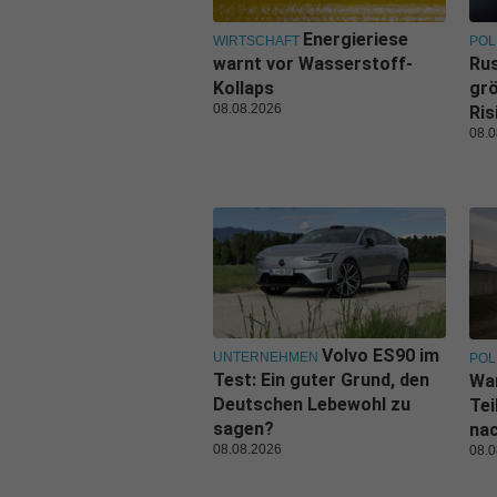
Energieriese
WIRTSCHAFT
POL
warnt vor Wasserstoff-
Rus
Kollaps
grö
08.08.2026
Ris
08.0
Volvo ES90 im
UNTERNEHMEN
POL
Test: Ein guter Grund, den
Wa
Deutschen Lebewohl zu
Tei
sagen?
nac
08.08.2026
08.0