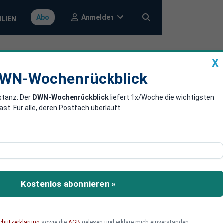
Anmelden
Abo
ILIEN
X
a
DWN-Wochenrückblick
WN-Wochenrückblick
stanz: Der
DWN-Wochenrückblick
liefert 1x/Woche die wichtigsten
ligen Waren
. Für alle, deren Postfach überläuft.
rückt immer aggressiver
ellen Belastungsprobe:
Kostenlos abonnieren »
m aus seinem
t eskaliert, sondern ob
chutzerklärung
sowie die
AGB
gelesen und erkläre mich einverstanden.