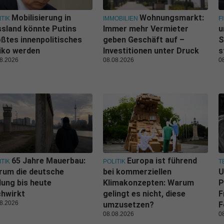
Mobilisierung in
Wohnungsmarkt:
ITIK
IMMOBILIEN
F
sland könnte Putins
Immer mehr Vermieter
u
ßtes innenpolitisches
geben Geschäft auf –
S
iko werden
Investitionen unter Druck
s
8.2026
08.08.2026
0
65 Jahre Mauerbau:
Europa ist führend
ITIK
POLITIK
T
rum die deutsche
bei kommerziellen
U
lung bis heute
Klimakonzepten: Warum
P
hwirkt
gelingt es nicht, diese
F
8.2026
umzusetzen?
F
08.08.2026
0