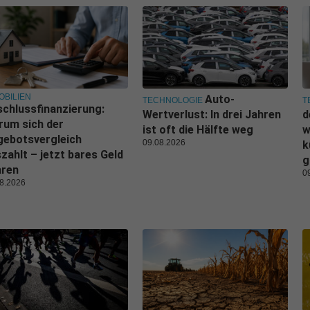
OBILIEN
Auto-
TECHNOLOGIE
T
chlussfinanzierung:
Wertverlust: In drei Jahren
d
rum sich der
ist oft die Hälfte weg
w
gebotsvergleich
09.08.2026
k
zahlt – jetzt bares Geld
g
aren
0
8.2026