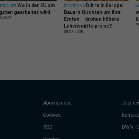
Wo in der EU am
Dürre in Europa:
TSCHAFT
PANORAMA
W
gsten gearbeitet wird
Bauern fürchten um ihre
w
8.2026
Ernten – drohen höhere
K
0
Lebensmittelpreise?
08.08.2026
Abonnement
Über un
Cookies
Kontak
RSS
DWN - 