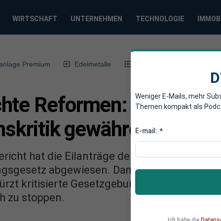
WIRTSCHAFT
UNTERNEHMEN
TECHNOLOGIE
IMMOB
anlage Premium
Edelmetalle
DWN-Magazin
Chin
D
Weniger E-Mails, mehr Sub
hte Reformen: Karlsruhe l
Themen kompakt als Podcast
nskritik gewähren
E-mail:
*
icht hat die Eilanträge der Opposition gege
gsgesetz abgewiesen. Damit scheitert der Ver
türzt kritisierte Gesetzgebungsverfahren der 
ch zu stoppen.
Ich habe die
Datens