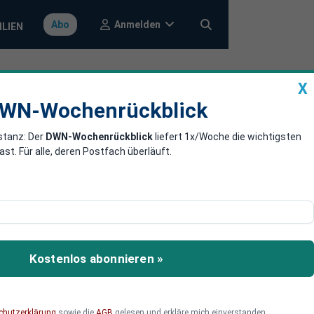
Anmelden
Abo
ILIEN
X
a
DWN-Wochenrückblick
WN-Wochenrückblick
stanz: Der
DWN-Wochenrückblick
liefert 1x/Woche die wichtigsten
ässt Koalition
. Für alle, deren Postfach überläuft.
n das Gesundheits-
such, das von Kritikern
Kostenlos abonnieren »
schwarz-roten Koalition in
chutzerklärung
sowie die
AGB
gelesen und erkläre mich einverstanden.