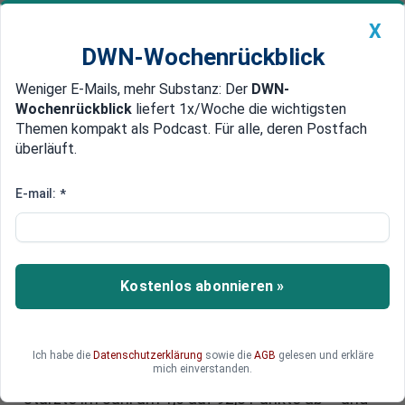
X
DWN-Wochenrückblick
Weniger E-Mails, mehr Substanz: Der
DWN-
Geldanlage Premium
Newsticker
MEIN DWN:
Wochenrückblick
liefert 1x/Woche die wichtigsten
Edelmetalle
DWN-Magazin
China
Themen kompakt als Podcast. Für alle, deren Postfach
überläuft.
DWN-Wochenrückblick
Auto Premium
Job-Kahlschlag droht: Deutsche
E-mail:
*
Unternehmen planen massiven
Stellenabbau
Kostenlos abonnieren »
Die Aussichten für Beschäftigte in Deutschland
verdüstern sich drastisch. Wie das Münchner Ifo-
Institut mitteilte, planen die Unternehmen
hierzulande wieder vermehrt, Stellen abzubauen.
Ich habe die
Datenschutzerklärung
sowie die
AGB
gelesen und erkläre
mich einverstanden.
Das vielbeachtete Ifo-Beschäftigungsbarometer
stürzte im Juni um 1,6 auf 92,3 Punkte ab – und