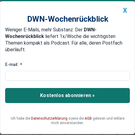
X
DWN-Wochenrückblick
Weniger E-Mails, mehr Substanz: Der
DWN-
Geldanlage Premium
Newsticker
MEIN DWN:
Wochenrückblick
liefert 1x/Woche die wichtigsten
Edelmetalle
DWN-Magazin
China
Themen kompakt als Podcast. Für alle, deren Postfach
überläuft.
DWN-Wochenrückblick
Auto Premium
Investor: Diese Unternehmen
E-mail:
*
gewinnen Europas Drohnenkrieg
Auf dem Markt für militärische Drohnen wird eine
Auslese erwartet. Doch der Krieg in der Ukraine
Kostenlos abonnieren »
gibt Europa die Chance, sich global zu behaupten.
Das sagt Ted Elvhage, dessen Fonds rund 136
Millionen Euro für Start-ups in den Bereichen
Ich habe die
Datenschutzerklärung
sowie die
AGB
gelesen und erkläre
Raumfahrt und Verteidigung bereithält. „Die
mich einverstanden.
größte Chance liegt in