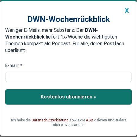
X
DWN-Wochenrückblick
Weniger E-Mails, mehr Substanz: Der
DWN-
Geldanlage Premium
Newsticker
MEIN DWN:
Wochenrückblick
liefert 1x/Woche die wichtigsten
Edelmetalle
DWN-Magazin
China
Themen kompakt als Podcast. Für alle, deren Postfach
überläuft.
DWN-Wochenrückblick
Auto Premium
Technologieaktien werden nicht
E-mail:
*
mehr gekauft – richten Sie Ihren
Blick auf die Pharma- und
Konsumsektoren
Kostenlos abonnieren »
Sollte die Euphorie um künstliche Intelligenz
abflauen, könnten defensive Aktien wieder an
Ich habe die
Datenschutzerklärung
sowie die
AGB
gelesen und erkläre
Fahrt gewinnen.
mich einverstanden.