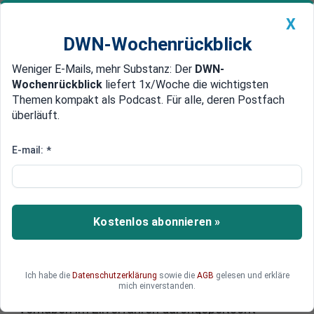
X
DWN-Wochenrückblick
Weniger E-Mails, mehr Substanz: Der
DWN-
Geldanlage Premium
Newsticker
MEIN DWN:
Wochenrückblick
liefert 1x/Woche die wichtigsten
Edelmetalle
DWN-Magazin
China
Themen kompakt als Podcast. Für alle, deren Postfach
überläuft.
DWN-Wochenrückblick
Auto Premium
Eilantrag in Karlsruhe: Linke will
E-mail:
*
neues Heizgesetz im Bundestag
blockieren
Kostenlos abonnieren »
Die Linke-Fraktion zieht vor das
Bundesverfassungsgericht, um die geplante
Verabschiedung des neuen
Gebäudemodernisierungsgesetzes vorerst zu
Ich habe die
Datenschutzerklärung
sowie die
AGB
gelesen und erkläre
mich einverstanden.
stoppen. Nach Ansicht der Fraktion soll das
Vorhaben im Eilverfahren durchgepeitscht