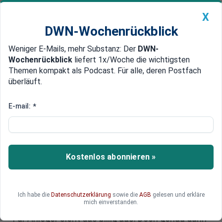
X
DWN-Wochenrückblick
Weniger E-Mails, mehr Substanz: Der
DWN-
Geldanlage Premium
Newsticker
MEIN DWN:
Wochenrückblick
liefert 1x/Woche die wichtigsten
Edelmetalle
DWN-Magazin
China
Themen kompakt als Podcast. Für alle, deren Postfach
überläuft.
DWN-Wochenrückblick
Auto Premium
Auto-Aktien: Warum Europas
E-mail:
*
Autobauer plötzlich
Ramschpreise haben
Kostenlos abonnieren »
Europas Autobauer galten lange als industrielle
Machtzentren. Jetzt stürzen ihre Aktien auf
Mehrjahrestiefs, China bricht weg, Margen
schrumpfen und selbst Traditionskonzerne wie
Ich habe die
Datenschutzerklärung
sowie die
AGB
gelesen und erkläre
mich einverstanden.
Volkswagen und Mercedes müssen hart sparen.
Für Anleger sieht das billig aus. Doch genau darin