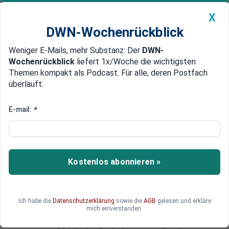
X
DWN-Wochenrückblick
Weniger E-Mails, mehr Substanz: Der
DWN-
Geldanlage Premium
Newsticker
MEIN DWN:
Wochenrückblick
liefert 1x/Woche die wichtigsten
Edelmetalle
DWN-Magazin
China
Themen kompakt als Podcast. Für alle, deren Postfach
überläuft.
DWN-Wochenrückblick
Auto Premium
Angst von einen fundamentalen Problem der US-Banken
E-mail:
*
Wall Street geschockt: JP
Morgan verzockt zwei Milliarden
Dollar
Kostenlos abonnieren »
Nach Börsenschluss musste der Chef von JP
Morgan, Jamie Dimon, eingestehen, dass seine
Bank im zweiten Quartal bei riskanten
Ich habe die
Datenschutzerklärung
sowie die
AGB
gelesen und erkläre
Finanzwetten 2 Milliarden Dollar verloren hat. Am
mich einverstanden.
Ende könnte es ein echter Crash werden: Wenn