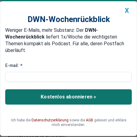
X
DWN-Wochenrückblick
Weniger E-Mails, mehr Substanz: Der
DWN-
Geldanlage Premium
Newsticker
MEIN DWN:
Wochenrückblick
liefert 1x/Woche die wichtigsten
Edelmetalle
DWN-Magazin
China
Themen kompakt als Podcast. Für alle, deren Postfach
überläuft.
DWN-Wochenrückblick
Auto Premium
Teure Banken-Rettung
E-mail:
*
Konkurrenten sollen Bad Bank
für Hypo finanzieren
Der Hypo-Aufsichtsratschef fordert eine Bad
Kostenlos abonnieren »
Bank für die Krisenbank. Gesündere
österreichische Banken sollen sich daran mit 18
Milliarden Euro beteiligen. Diese zeigen daran
Ich habe die
Datenschutzerklärung
sowie die
AGB
gelesen und erkläre
kein Interesse. Eine rein staatliche Lösung würde
mich einverstanden.
die Staatsverschuldung um mindestens 5
Prozentpunkte erhöhen.