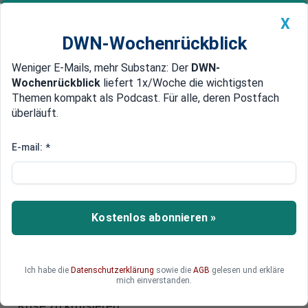
X
DWN-Wochenrückblick
Weniger E-Mails, mehr Substanz: Der
DWN-
Geldanlage Premium
Newsticker
MEIN DWN:
Wochenrückblick
liefert 1x/Woche die wichtigsten
Edelmetalle
DWN-Magazin
China
Themen kompakt als Podcast. Für alle, deren Postfach
überläuft.
DWN-Wochenrückblick
Auto Premium
Ende des Kuschel-Kurses
E-mail:
*
Linke fordern Neustart der
Beziehungen mit Amerika
Bundeskanzlerin Merkel sollte bei ihrem USA-
Kostenlos abonnieren »
Besuch selbstbewusst auftreten, fordert die
Linkspartei. Merkel müsse dort ein Ende der
Bespitzelung der Deutschen einfordern. Zudem
Ich habe die
Datenschutzerklärung
sowie die
AGB
gelesen und erkläre
sei es ihre Pflicht, den US-Präsidenten Obama
mich einverstanden.
wegen seiner gefährlichen Rolle in der Ukraine-
Krise zu kritisieren.