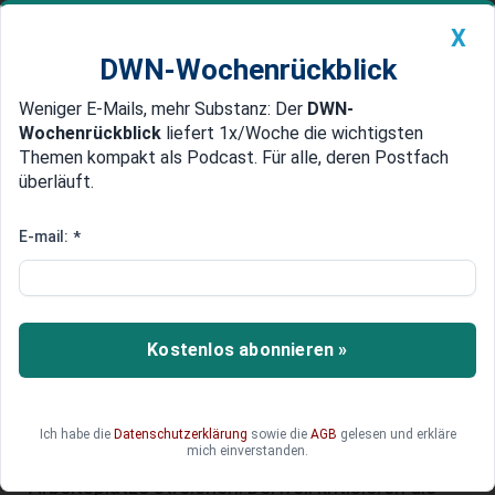
X
DWN-Wochenrückblick
Weniger E-Mails, mehr Substanz: Der
DWN-
Geldanlage Premium
Newsticker
MEIN DWN:
Wochenrückblick
liefert 1x/Woche die wichtigsten
Edelmetalle
DWN-Magazin
China
Themen kompakt als Podcast. Für alle, deren Postfach
überläuft.
DWN-Wochenrückblick
Auto Premium
VW-Aktie vorm Dauerabsturz?
E-mail:
*
Autokonzern existenzgefährdet -
VW-Bosse schlagen Alarm
Kostenlos abonnieren »
Hiobsbotschaft vor der Hauptversammlung: Bei
Volkswagen bewertet das Top-Management die
Lage des Autokonzerns als schlecht – und zwar
derart, dass es die Existenz des Konzerns
Ich habe die
Datenschutzerklärung
sowie die
AGB
gelesen und erkläre
mich einverstanden.
bedrohen könnte. Bis 2030 will VW 28.000
Arbeitsplätze streichen. Derweil kritisieren die