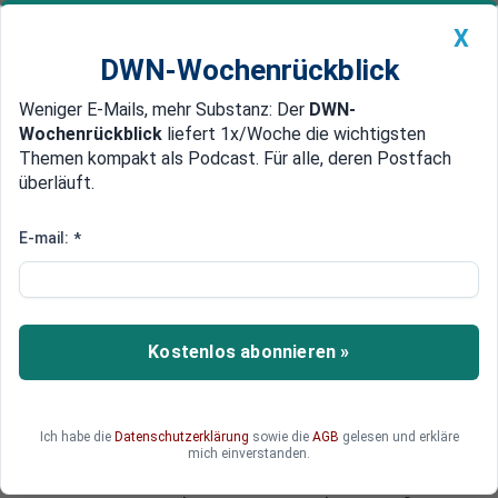
X
DWN-Wochenrückblick
Weniger E-Mails, mehr Substanz: Der
DWN-
Geldanlage Premium
Newsticker
MEIN DWN:
Wochenrückblick
liefert 1x/Woche die wichtigsten
Edelmetalle
DWN-Magazin
China
Themen kompakt als Podcast. Für alle, deren Postfach
überläuft.
DWN-Wochenrückblick
Auto Premium
Eskalation droht
E-mail:
*
Griechenland: Polizei geht mit
Schlagstöcken gegen
Flüchtlinge vor
Kostenlos abonnieren »
Auf Kos ging die Polizei unter Einsatz von
Schlagstöcken und Feuerlöschern gegen
Flüchtlinge vor. Täglich kommen hunderte
Ich habe die
Datenschutzerklärung
sowie die
AGB
gelesen und erkläre
Migranten auf die griechische Ferieninsel. Die
mich einverstanden.
Situation droht zu eskalieren. Der Bürgermeister