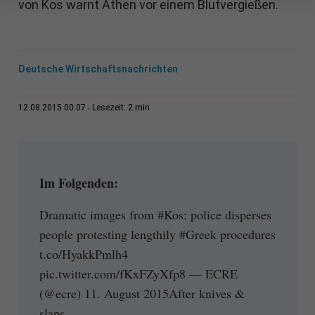
von Kos warnt Athen vor einem Blutvergießen.
Deutsche Wirtschaftsnachrichten
2 min
12.08.2015 00:07
Lesezeit:
Im Folgenden:
Dramatic images from #Kos: police disperses
people protesting lengthily #Greek procedures
t.co/HyakkPmlh4
pic.twitter.com/fKxFZyXfp8 — ECRE
(@ecre) 11. August 2015After knives &
slaps...