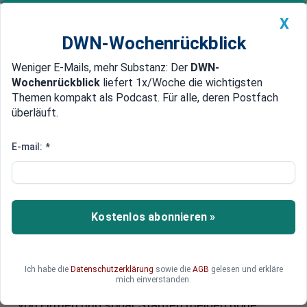
X
DWN-Wochenrückblick
Weniger E-Mails, mehr Substanz: Der
DWN-
Geldanlage Premium
Newsticker
MEIN DWN:
Wochenrückblick
liefert 1x/Woche die wichtigsten
Edelmetalle
DWN-Magazin
China
Themen kompakt als Podcast. Für alle, deren Postfach
überläuft.
DWN-Wochenrückblick
Auto Premium
Risikozone Europa
E-mail:
*
Brexit treibt Kapital in die USA:
Investoren ziehen aus Europa ab
Investoren beginnen damit, in großem Umfang
Kostenlos abonnieren »
Gelder aus Europa abzuziehen und in den USA
anzulegen. Europas Aktienfonds registrierten
vergangene Woche die höchsten jemals
Ich habe die
Datenschutzerklärung
sowie die
AGB
gelesen und erkläre
gemessenen Abflüsse. Die USA profitieren
mich einverstanden.
dagegen auf ganzer Linie – Aktien und Anleihen
von Firmen und sogar Städten melden hohe