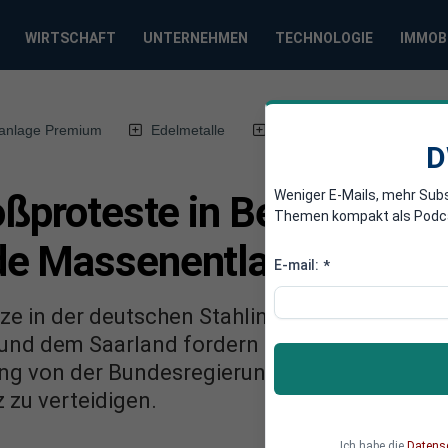
WIRTSCHAFT
UNTERNEHMEN
TECHNOLOGIE
IMMOB
anlage Premium
Edelmetalle
DWN-Magazin
Chin
D
Weniger E-Mails, mehr Sub
oßproteste in Berlin und V
Themen kompakt als Podcast
de Massenentlassungen
E-mail:
*
e in der deutschen Stahlindustrie stehen auf
n und dem Saarland fordern Tausende Beschäft
zung von der Bundesregierung, um die heimisc
 zu verteidigen.
Ich habe die
Datens