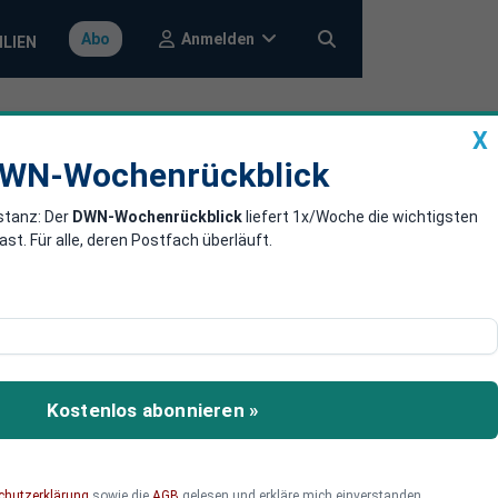
Anmelden
Abo
ILIEN
X
a
DWN-Wochenrückblick
WN-Wochenrückblick
stanz: Der
DWN-Wochenrückblick
liefert 1x/Woche die wichtigsten
ölklingen
. Für alle, deren Postfach überläuft.
 dem Spiel. Mit großen
igte und die IG Metall
Kostenlos abonnieren »
he Produktion gegen die
chutzerklärung
sowie die
AGB
gelesen und erkläre mich einverstanden.