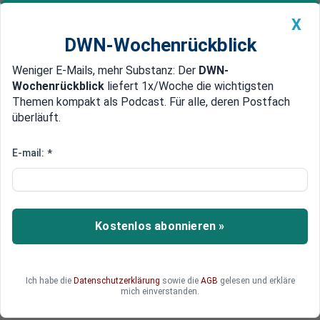
X
DWN-Wochenrückblick
Weniger E-Mails, mehr Substanz: Der
DWN-
Geldanlage Premium
Newsticker
MEIN DWN:
Wochenrückblick
liefert 1x/Woche die wichtigsten
Edelmetalle
DWN-Magazin
China
Themen kompakt als Podcast. Für alle, deren Postfach
überläuft.
DWN-Wochenrückblick
Auto Premium
Krypto-Monitor 11. Mai
E-mail:
*
Israels Steuerbehörde jagt
Bitcoin-Händler in den Sozialen
Medien
Kostenlos abonnieren »
Ein neues exklusives Angebot der DWN: Die
wichtigsten Nachrichten über Bitcoin und
Kryptowährungen aus aller Welt auf einen Blick.
Ich habe die
Datenschutzerklärung
sowie die
AGB
gelesen und erkläre
mich einverstanden.