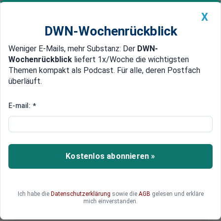
X
DWN-Wochenrückblick
Weniger E-Mails, mehr Substanz: Der
DWN-
Geldanlage Premium
Newsticker
MEIN DWN:
Wochenrückblick
liefert 1x/Woche die wichtigsten
Edelmetalle
DWN-Magazin
China
Themen kompakt als Podcast. Für alle, deren Postfach
überläuft.
DWN-Wochenrückblick
Auto Premium
Noch nie bezogen so viele
E-mail:
*
Deutsche im Ausland Rente
Die Zahl der Rentner, welche im Alter im Ausland
leben, hat einen neuen Höchststand erreicht.
Kostenlos abonnieren »
Ich habe die
Datenschutzerklärung
sowie die
AGB
gelesen und erkläre
Deutsche Wirtschaftsnachrichten
mich einverstanden.