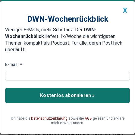
X
DWN-Wochenrückblick
Weniger E-Mails, mehr Substanz: Der
DWN-
Geldanlage Premium
Newsticker
MEIN DWN:
Wochenrückblick
liefert 1x/Woche die wichtigsten
Edelmetalle
DWN-Magazin
China
Themen kompakt als Podcast. Für alle, deren Postfach
überläuft.
DWN-Wochenrückblick
Auto Premium
Weik und Friedrich:
E-mail:
*
„Willkommen im Zeitalter der
finanziellen Planwirtschaft“
Kostenlos abonnieren »
Die EZB setzt im Jahr 10 nach der Krise noch
immer alle Hebel in Bewegung, um den
Zusammenbruch der Finanzmärkte aufzuhalten.
Als nächstes stehen der direkte Ankauf von
Ich habe die
Datenschutzerklärung
sowie die
AGB
gelesen und erkläre
mich einverstanden.
Aktien durch und Negativzinsen für jedermann
auf dem Programm, schreiben die Autoren Marc