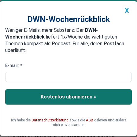
X
DWN-Wochenrückblick
Weniger E-Mails, mehr Substanz: Der
DWN-
Geldanlage Premium
Newsticker
MEIN DWN:
Wochenrückblick
liefert 1x/Woche die wichtigsten
Edelmetalle
DWN-Magazin
China
Themen kompakt als Podcast. Für alle, deren Postfach
überläuft.
DWN-Wochenrückblick
Auto Premium
Corona-Leaks: Robert Koch
E-mail:
*
Institut und Finanzministerium
ließen Krisen-Sitzungen sausen
Kostenlos abonnieren »
Der Mitarbeiter des Bundesfinanzministeriums,
der für die Corona-Leaks verantwortlich ist und
mittlerweile mit einem Arbeitsverbot belegt
wurde, kritisiert, dass das
Ich habe die
Datenschutzerklärung
sowie die
AGB
gelesen und erkläre
mich einverstanden.
Bundesfinanzministerium und das Robert-Koch-
Institut an jeweils einer Sitzung des Corona-