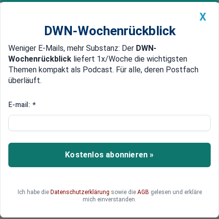
X
DWN-Wochenrückblick
Weniger E-Mails, mehr Substanz: Der
DWN-
Geldanlage Premium
Newsticker
MEIN DWN:
Wochenrückblick
liefert 1x/Woche die wichtigsten
Edelmetalle
DWN-Magazin
China
Themen kompakt als Podcast. Für alle, deren Postfach
überläuft.
DWN-Wochenrückblick
Auto Premium
Nicht Europa ist am Zug,
E-mail:
*
sondern der Islam: So lange er
eine radikale Ideologie vertritt,
darf kein Dialog erfolgen
Kostenlos abonnieren »
DWN-Kolumnist Ronald Barazon analysiert das
Spannungsfeld zwischen Islam und heutigem
Ich habe die
Datenschutzerklärung
sowie die
AGB
gelesen und erkläre
Europa.
mich einverstanden.