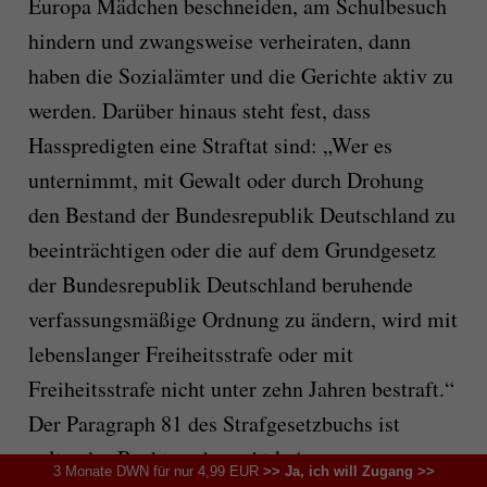
Europa Mädchen beschneiden, am Schulbesuch
hindern und zwangsweise verheiraten, dann
haben die Sozialämter und die Gerichte aktiv zu
werden. Darüber hinaus steht fest, dass
Hasspredigten eine Straftat sind: „Wer es
unternimmt, mit Gewalt oder durch Drohung
den Bestand der Bundesrepublik Deutschland zu
beeinträchtigen oder die auf dem Grundgesetz
der Bundesrepublik Deutschland beruhende
verfassungsmäßige Ordnung zu ändern, wird mit
lebenslanger Freiheitsstrafe oder mit
Freiheitsstrafe nicht unter zehn Jahren bestraft.“
Der Paragraph 81 des Strafgesetzbuchs ist
geltendes Recht, es braucht keine
3 Monate DWN für nur 4,99 EUR
>> Ja, ich will Zugang >>