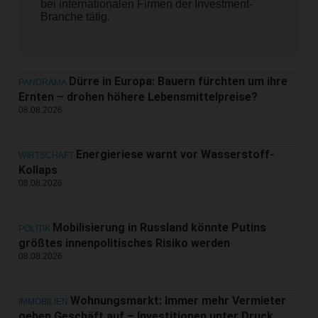
bei internationalen Firmen der Investment-
Branche tätig.
Dürre in Europa: Bauern fürchten um ihre
PANORAMA
Ernten – drohen höhere Lebensmittelpreise?
08.08.2026
Energieriese warnt vor Wasserstoff-
WIRTSCHAFT
Kollaps
08.08.2026
Mobilisierung in Russland könnte Putins
POLITIK
größtes innenpolitisches Risiko werden
08.08.2026
Wohnungsmarkt: Immer mehr Vermieter
IMMOBILIEN
geben Geschäft auf – Investitionen unter Druck