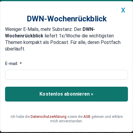
X
DWN-Wochenrückblick
Weniger E-Mails, mehr Substanz: Der
DWN-
Geldanlage Premium
Newsticker
MEIN DWN:
Wochenrückblick
liefert 1x/Woche die wichtigsten
Edelmetalle
DWN-Magazin
China
Themen kompakt als Podcast. Für alle, deren Postfach
überläuft.
DWN-Wochenrückblick
Auto Premium
Essen im Dunkeln: Lokale in
E-mail:
*
Brüssel kämpfen mit der
Energiekrise
Kostenlos abonnieren »
Nachdem die Corona-Pandemie die Restaurants
massiv belastet haben, zeichnet sich die
nächste Krise bereits ab. Die explodierenden
Energie-Preise sorgen dafür, dass die
Ich habe die
Datenschutzerklärung
sowie die
AGB
gelesen und erkläre
mich einverstanden.
Restaurants kreativ werden müssen, um die
nächsten Monate zu überstehen. Besonders