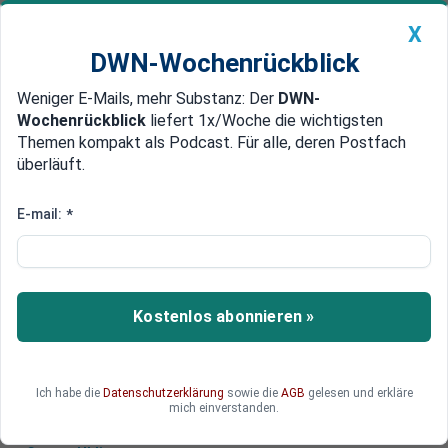
X
DWN-Wochenrückblick
Weniger E-Mails, mehr Substanz: Der
DWN-
Geldanlage Premium
Newsticker
MEIN DWN:
Wochenrückblick
liefert 1x/Woche die wichtigsten
Edelmetalle
DWN-Magazin
China
Themen kompakt als Podcast. Für alle, deren Postfach
überläuft.
DWN-Wochenrückblick
Auto Premium
Märkte und Politik fürchten den
E-mail:
*
Zorn der „Bond Vigilantes“
Hohe Inflation und massive Staatsschulden
bringen Anleiheinvestoren an ihre Grenzen. Wie
Kostenlos abonnieren »
gefährlich die Lage ist, zeigte der Beinahe-Crash
in Großbritannien.
Ich habe die
Datenschutzerklärung
sowie die
AGB
gelesen und erkläre
mich einverstanden.