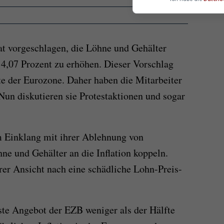
at vorgeschlagen, die Löhne und Gehälter
 4,07 Prozent zu erhöhen. Dieser Vorschlag
rate der Eurozone. Daher haben die Mitarbeiter
Nun diskutieren sie Protestaktionen und sogar
m Einklang mit ihrer Ablehnung von
ne und Gehälter an die Inflation koppeln.
er Ansicht nach eine schädliche Lohn-Preis-
gste Angebot der EZB weniger als der Hälfte