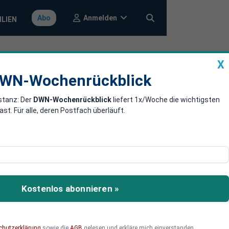
Anmelden
Abo
ILIEN
X
a
DWN-Wochenrückblick
WN-Wochenrückblick
stanz: Der
DWN-Wochenrückblick
liefert 1x/Woche die wichtigsten
tion ihre Löhne
. Für alle, deren Postfach überläuft.
er fordern die eigenen
Kostenlos abonnieren »
chutzerklärung
sowie die
AGB
gelesen und erkläre mich einverstanden.