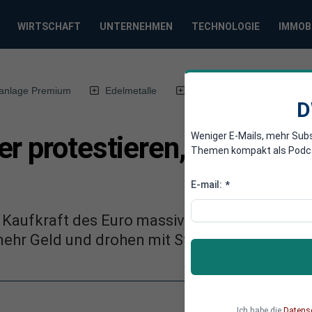
WIRTSCHAFT
UNTERNEHMEN
TECHNOLOGIE
IMMOB
anlage Premium
Edelmetalle
DWN-Magazin
Chin
D
Weniger E-Mails, mehr Sub
r protestieren, weil Infla
Themen kompakt als Podcast
E-mail:
*
ie Kaufkraft des Euro massiv untergraben. Dah
mehr Geld und drohen mit Streiks.
Ich habe die
Datens