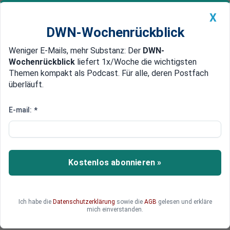
X
DWN-Wochenrückblick
Weniger E-Mails, mehr Substanz: Der
DWN-
Geldanlage Premium
Newsticker
MEIN DWN:
Wochenrückblick
liefert 1x/Woche die wichtigsten
Edelmetalle
DWN-Magazin
China
Themen kompakt als Podcast. Für alle, deren Postfach
überläuft.
DWN-Wochenrückblick
Auto Premium
Russland kündigt signifikanten
E-mail:
*
Ausbau der Armee an
Als Reaktion auf die Rückschläge in der Ukraine
baut Russland seine Streitkräfte deutlich aus -
Kostenlos abonnieren »
sowohl quantitativ als auch qualitativ.
Ich habe die
Datenschutzerklärung
sowie die
AGB
gelesen und erkläre
mich einverstanden.
Deutsche Wirtschaftsnachrichten