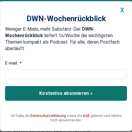
X
DWN-Wochenrückblick
Weniger E-Mails, mehr Substanz: Der
DWN-
Geldanlage Premium
Newsticker
MEIN DWN:
Wochenrückblick
liefert 1x/Woche die wichtigsten
Edelmetalle
DWN-Magazin
China
Themen kompakt als Podcast. Für alle, deren Postfach
überläuft.
DWN-Wochenrückblick
Auto Premium
Wie 3D-Drucker aus deutschen
E-mail:
*
Garagen den Ukraine-Krieg
beeinflussen
Kostenlos abonnieren »
Kleine Plastikteile aus Deutschland helfen der
Ukraine im Krieg gegen Russland. Hinter der
Initiative stehen Freiwillige mit 3D-Druckern, die
aus Kellern und Werkstätten liefern. Ihre Arbeit
Ich habe die
Datenschutzerklärung
sowie die
AGB
gelesen und erkläre
mich einverstanden.
gilt als effektiv und günstig – bewegt sich jedoch
in einem sensiblen Spannungsfeld.