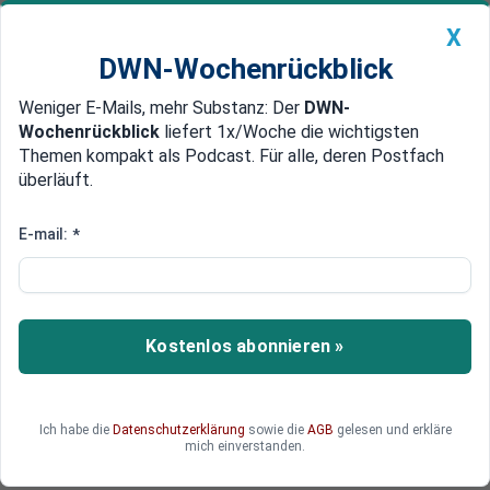
X
DWN-Wochenrückblick
Weniger E-Mails, mehr Substanz: Der
DWN-
Geldanlage Premium
Newsticker
MEIN DWN:
Wochenrückblick
liefert 1x/Woche die wichtigsten
Edelmetalle
DWN-Magazin
China
Themen kompakt als Podcast. Für alle, deren Postfach
überläuft.
DWN-Wochenrückblick
Auto Premium
Bundesregierung: Russlands Öl-
E-mail:
*
Exportverbot hat „keine
praktische Bedeutung“
Kostenlos abonnieren »
Laut Bundesregierung hat das russische Öl-
Exportverbot keine Folgen für die deutsche
Wirtschaft. Tatsächlich ist der Schaden für
Deutschland hausgemacht.
Ich habe die
Datenschutzerklärung
sowie die
AGB
gelesen und erkläre
mich einverstanden.