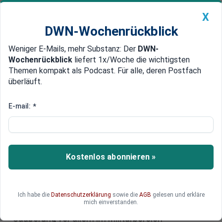
X
DWN-Wochenrückblick
Weniger E-Mails, mehr Substanz: Der
DWN-
Geldanlage Premium
Newsticker
MEIN DWN:
Wochenrückblick
liefert 1x/Woche die wichtigsten
Edelmetalle
DWN-Magazin
China
Themen kompakt als Podcast. Für alle, deren Postfach
überläuft.
DWN-Wochenrückblick
Auto Premium
In Ungnade gefallen?
E-mail:
*
Ministerschwund in China häuft
sich
Kostenlos abonnieren »
Mittlerweile ist es kein Einzelfall mehr. Immer
mehr Verbündete der Parteispitze Chinas und
hochrangige Funktionäre fehlen in letzter Zeit auf
dem öffentlichen Parkett. Manche sind tot,
Ich habe die
Datenschutzerklärung
sowie die
AGB
gelesen und erkläre
mich einverstanden.
andere in Gewahrsam. Es scheint, als ob eine
Säuberung vor allem im Militärbereich