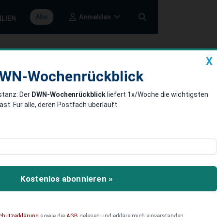
Anmelden
Abo
ILIEN
X
a
DWN-Wochenrückblick
WN-Wochenrückblick
stanz: Der
DWN-Wochenrückblick
liefert 1x/Woche die wichtigsten
rchips aus
. Für alle, deren Postfach überläuft.
 Gebiet der
keln. Kann Deutschland
Kostenlos abonnieren »
steigen?
chutzerklärung
sowie die
AGB
gelesen und erkläre mich einverstanden.