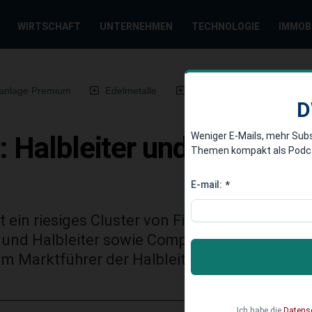
WIRTSCHAFT
UNTERNEHMEN
TECHNOLOGIE
IMMOB
anlage Premium
Edelmetalle
DWN-Magazin
Chin
D
Weniger E-Mails, mehr Sub
y: Halbleiter und Compute
Themen kompakt als Podcast
E-mail:
*
ein riesiges Cluster von Firmen, die auf dem
 und Halbleiter sowie Computerchips entwic
um Marktführer der Halbleitertechnologie auf
Ich habe die
Datens