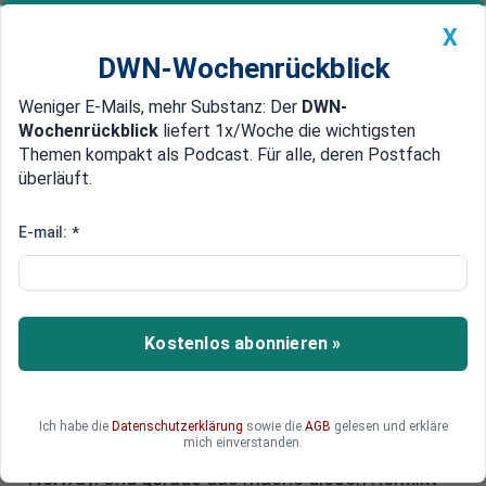
X
DWN-Wochenrückblick
Weniger E-Mails, mehr Substanz: Der
DWN-
Geldanlage Premium
Newsticker
MEIN DWN:
Wochenrückblick
liefert 1x/Woche die wichtigsten
Edelmetalle
DWN-Magazin
China
Themen kompakt als Podcast. Für alle, deren Postfach
überläuft.
DWN-Wochenrückblick
Auto Premium
Ukraine-Konflikt: Wir haben die
E-mail:
*
Wahl zwischen Diplomatie und
Weltkrieg
Kostenlos abonnieren »
Der Ukraine-Krieg sollte nicht isoliert, sondern vor
dem Hintergrund einer sich abzeichnenden
neuen multipolaren Weltordnung betrachtet
werden, sagt Glenn Diesen, Experte für Geopolitik
Ich habe die
Datenschutzerklärung
sowie die
AGB
gelesen und erkläre
mich einverstanden.
und Professor an der University of South-Eastern
Norway. Und gerade das mache diesen Konflikt