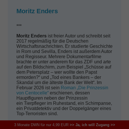
Moritz Enders
***
Moritz Enders
ist freier Autor und schreibt seit
2017 regelmäßig für die Deutschen
Wirtschaftsnachrichten. Er studierte Geschichte
in Rom und Sevilla, Enders ist außerdem Autor
und Regisseur. Mehrere Dokumentarfilme
brachte er unter anderem für das ZDF und arte
auf den Bildschirm, zum Beispiel „Schüsse auf
dem Petersplatz – wer wollte den Papst
ermorden?“ und „Tod eines Bankers – der
Skandal um die älteste Bank der Welt“. Im
Februar 2026 ist sein
Roman „Die Prinzessin
von Centocelle“
erschienen, dessen
Hauptfiguren neben der Prinzessin
ein Tierpfleger im Ruhestand, ein Schimpanse,
ein Privatdetektiv und der Doppelgänger eines
Top-Terroristen sind.
3 Monate DWN für nur 4,99 EUR
>> Ja, ich will Zugang >>