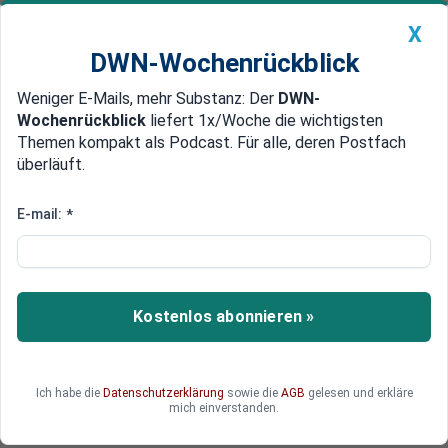
X
DWN-Wochenrückblick
Weniger E-Mails, mehr Substanz: Der
DWN-
Geldanlage Premium
Newsticker
MEIN DWN:
Wochenrückblick
liefert 1x/Woche die wichtigsten
Edelmetalle
DWN-Magazin
China
Themen kompakt als Podcast. Für alle, deren Postfach
überläuft.
DWN-Wochenrückblick
Auto Premium
Linken-Chef erwägt offenbar
E-mail:
*
Rückzug: Werde rechtzeitig
informieren
Kostenlos abonnieren »
Die Schlappe bei der Europawahl hallt bei der
Linken nach. Der Bundesvorsitzende Martin
Schirdewan sagt: Es ist „scheiße gelaufen“ und
es „kann kein Weiter-so geben“.
Ich habe die
Datenschutzerklärung
sowie die
AGB
gelesen und erkläre
mich einverstanden.