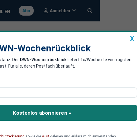
Anmelden
Abo
ILIEN
X
a
DWN-Wochenrückblick
WN-Wochenrückblick
stanz: Der
DWN-Wochenrückblick
liefert 1x/Woche die wichtigsten
rnehmer:
. Für alle, deren Postfach überläuft.
stelt die
end unnötig hohe Hürden
Kostenlos abonnieren »
Abwanderungen führen.
rleichterungen es geht.
chutzerklärung
sowie die
AGB
gelesen und erkläre mich einverstanden.