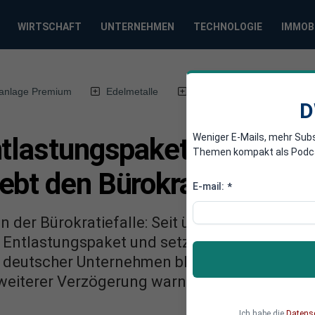
WIRTSCHAFT
UNTERNEHMEN
TECHNOLOGIE
IMMOB
anlage Premium
Edelmetalle
DWN-Magazin
Chin
D
Weniger E-Mails, mehr Sub
ntlastungspaket für Unte
Themen kompakt als Podcast
ebt den Bürokratieabbau!
E-mail:
*
 der Bürokratiefalle: Seit über einem Jahr ba
Entlastungspaket und setzt nichts um! Währ
t deutscher Unternehmen blockieren und zu 
 weiterer Verzögerung warnt und um welche E
Ich habe die
Datens