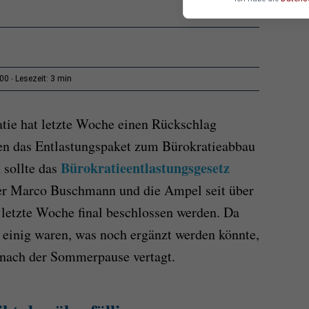
3 min
:00
Lesezeit:
tie hat letzte Woche einen Rückschlag
gen das Entlastungspaket zum Bürokratieabbau
Bürokratieentlastungsgesetz
 sollte das
er Marco Buschmann und die Ampel seit über
s letzte Woche final beschlossen werden. Da
t einig waren, was noch ergänzt werden könnte,
 nach der Sommerpause vertagt.