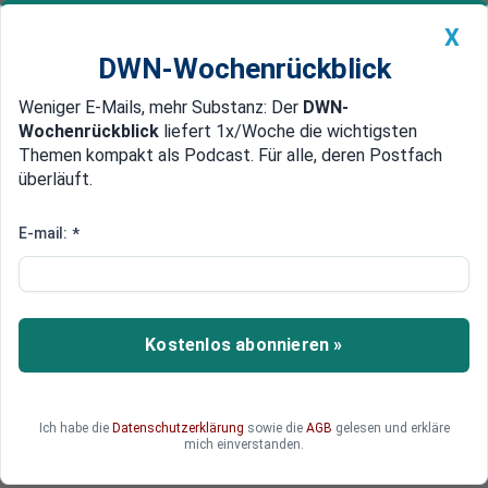
X
DWN-Wochenrückblick
Weniger E-Mails, mehr Substanz: Der
DWN-
Geldanlage Premium
Newsticker
MEIN DWN:
Wochenrückblick
liefert 1x/Woche die wichtigsten
Edelmetalle
DWN-Magazin
China
Themen kompakt als Podcast. Für alle, deren Postfach
überläuft.
DWN-Wochenrückblick
Auto Premium
Arbeitskosten in Deutschland
E-mail:
*
deutlich angestiegen
Hohe Tarifabschlüsse haben die Arbeitskosten
in Deutschland stark ansteigen lassen. Im EU-
Kostenlos abonnieren »
Vergleich gehört Deutschland zu den Ländern mit
den höchsten Arbeitskosten, wobei die
Spitzenreiter noch deutlich teurere Stundenlöhne
Ich habe die
Datenschutzerklärung
sowie die
AGB
gelesen und erkläre
haben.
mich einverstanden.