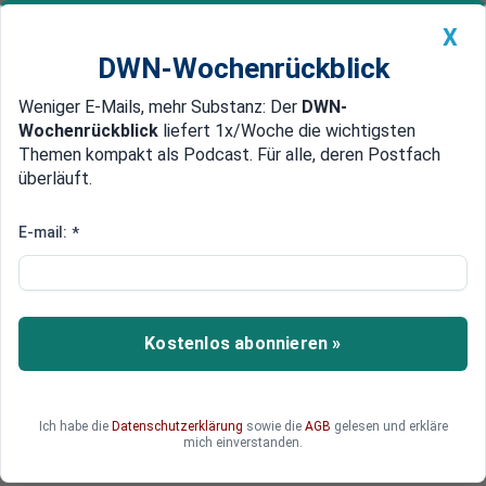
X
DWN-Wochenrückblick
Weniger E-Mails, mehr Substanz: Der
DWN-
Geldanlage Premium
Newsticker
MEIN DWN:
Wochenrückblick
liefert 1x/Woche die wichtigsten
Edelmetalle
DWN-Magazin
China
Themen kompakt als Podcast. Für alle, deren Postfach
überläuft.
DWN-Wochenrückblick
Auto Premium
DSV ist ein Börsenwunder:
E-mail:
*
Gewinn von rund 76.100 Prozent
Keine andere dänische Aktie kann es mit der
DSV-Aktie aufnehmen, wenn es um die Rendite
Kostenlos abonnieren »
geht. Eine Übernehme von DB Schenker baut
diese Aktiengeschichte weiter aus und bringt
enorme Rendite ein.
Ich habe die
Datenschutzerklärung
sowie die
AGB
gelesen und erkläre
mich einverstanden.