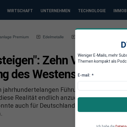
WIRTSCHAFT
UNTERNEHMEN
TECHNOLOGIE
IMMOB
anlage Premium
Edelmetalle
DWN-Magazin
Chin
D
Weniger E-Mails, mehr Sub
steigen": Zehn Vorschläge
Themen kompakt als Podcast
ng des Westens
E-mail:
*
en jahrhundertelangen Führungsanspruch – un
diese Realität endlich anzuerkennen. Seine p
önnte auch für Deutschlands Wirtschaft zur 
.
Ich habe die
Datens