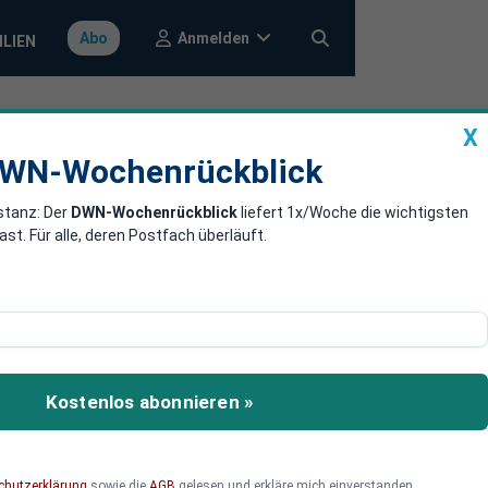
Anmelden
Abo
ILIEN
X
a
DWN-Wochenrückblick
WN-Wochenrückblick
stanz: Der
DWN-Wochenrückblick
liefert 1x/Woche die wichtigsten
 zur
. Für alle, deren Postfach überläuft.
d Politikwissenschaftler
rovokante Idee eines
Kostenlos abonnieren »
entscheidenden
chutzerklärung
sowie die
AGB
gelesen und erkläre mich einverstanden.