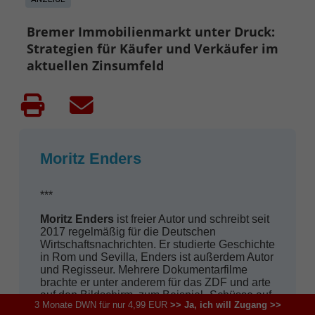
Bremer Immobilienmarkt unter Druck:
Strategien für Käufer und Verkäufer im
aktuellen Zinsumfeld
Moritz Enders
***
Moritz Enders
ist freier Autor und schreibt seit
2017 regelmäßig für die Deutschen
Wirtschaftsnachrichten. Er studierte Geschichte
in Rom und Sevilla, Enders ist außerdem Autor
und Regisseur. Mehrere Dokumentarfilme
brachte er unter anderem für das ZDF und arte
auf den Bildschirm, zum Beispiel „Schüsse auf
3 Monate DWN für nur 4,99 EUR
>> Ja, ich will Zugang >>
dem Petersplatz – wer wollte den Papst