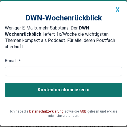
X
DWN-Wochenrückblick
Weniger E-Mails, mehr Substanz: Der
DWN-
Geldanlage Premium
Newsticker
MEIN DWN:
Wochenrückblick
liefert 1x/Woche die wichtigsten
Edelmetalle
DWN-Magazin
China
Themen kompakt als Podcast. Für alle, deren Postfach
überläuft.
DWN-Wochenrückblick
Auto Premium
DWN-Interview: Hat
E-mail:
*
Deutschlands Bergbau eine
Zukunft?
Kostenlos abonnieren »
Deutschlands Bergbau steckt in einer kritischen
Phase: Das Land verfügt über wertvolle
Rohstoffe und ist in Bergbautechnologien
führend. Doch politische Entscheidungen und
Ich habe die
Datenschutzerklärung
sowie die
AGB
gelesen und erkläre
mich einverstanden.
lange Genehmigungsverfahren drohen, diese
Vorteile zu verspielen. Im DWN-Interview erklärt