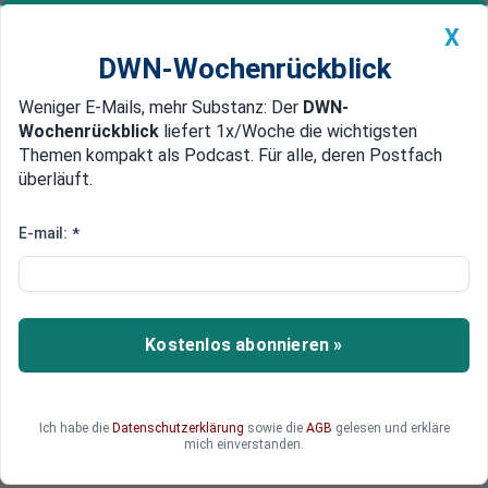
X
DWN-Wochenrückblick
Weniger E-Mails, mehr Substanz: Der
DWN-
Geldanlage Premium
Newsticker
MEIN DWN:
Wochenrückblick
liefert 1x/Woche die wichtigsten
Edelmetalle
DWN-Magazin
China
Themen kompakt als Podcast. Für alle, deren Postfach
überläuft.
DWN-Wochenrückblick
Auto Premium
Sentix-Index steigt erneut:
E-mail:
*
Eurozone sendet Lebenszeichen
Die Wirtschaft im Euroraum sendet vorsichtige
Signale der Erholung. Ein viel beachteter
Kostenlos abonnieren »
Konjunkturindikator verbessert sich bereits zum
zweiten Mal in Folge. Dennoch bleibt eine
zentrale Volkswirtschaft hinter den Erwartungen
Ich habe die
Datenschutzerklärung
sowie die
AGB
gelesen und erkläre
zurück – mit möglichen Folgen für die gesamte
mich einverstanden.
Region.