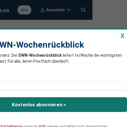
Anmelden
Abo
ILIEN
X
a
DWN-Wochenrückblick
WN-Wochenrückblick
stanz: Der
DWN-Wochenrückblick
liefert 1x/Woche die wichtigsten
agen - wie
. Für alle, deren Postfach überläuft.
nkommen
 begonnen. Doch aufgrund
ür, dass Ihre Unterlagen
Kostenlos abonnieren »
chutzerklärung
sowie die
AGB
gelesen und erkläre mich einverstanden.