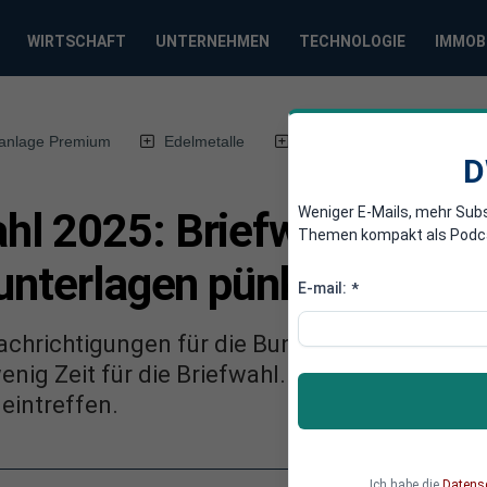
WIRTSCHAFT
UNTERNEHMEN
TECHNOLOGIE
IMMOB
anlage Premium
Edelmetalle
DWN-Magazin
Chin
D
Weniger E-Mails, mehr Sub
l 2025: Briefwahl beantr
Themen kompakt als Podcast
lunterlagen pünktlich a
E-mail:
*
achrichtigungen für die Bundestagswahl hat
wenig Zeit für die Briefwahl. So sorgen Sie daf
eintreffen.
Ich habe die
Datens