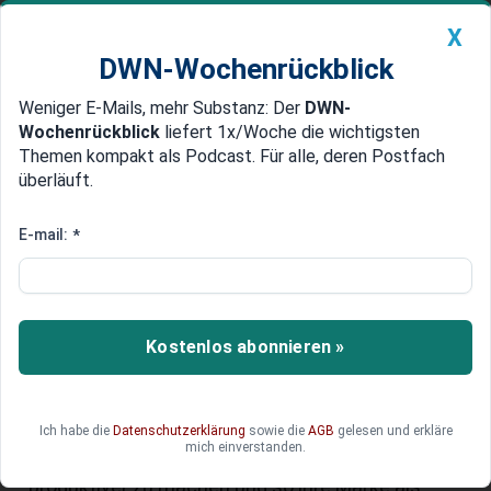
X
DWN-Wochenrückblick
Weniger E-Mails, mehr Substanz: Der
DWN-
Geldanlage Premium
Newsticker
MEIN DWN:
Wochenrückblick
liefert 1x/Woche die wichtigsten
Edelmetalle
DWN-Magazin
China
Themen kompakt als Podcast. Für alle, deren Postfach
überläuft.
DWN-Wochenrückblick
Auto Premium
Mental Health am Arbeitsplatz
E-mail:
*
Psychische Erkrankungen wie Depressionen und
Angststörungen nehmen zu. Die Fehlzeiten
sorgen für einen großen wirtschaftlichen
Kostenlos abonnieren »
Schaden, doch meist schieben Chefs die
Verantwortung ihren Mitarbeitern zu. Jetzt sind
Unternehmen gefordert, für ein
Ich habe die
Datenschutzerklärung
sowie die
AGB
gelesen und erkläre
gesundheitsförderliches Arbeitsumfeld zu
mich einverstanden.
sorgen, ihre Mitarbeiter zufriedener und damit
produktiver zu machen und so ihre Marke als