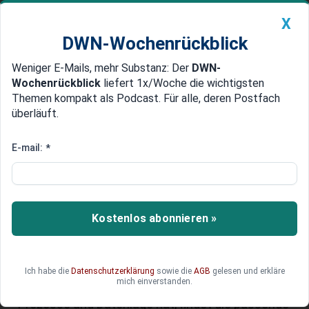
X
DWN-Wochenrückblick
Weniger E-Mails, mehr Substanz: Der
DWN-
Geldanlage Premium
Newsticker
MEIN DWN:
Wochenrückblick
liefert 1x/Woche die wichtigsten
Edelmetalle
DWN-Magazin
China
Themen kompakt als Podcast. Für alle, deren Postfach
überläuft.
DWN-Wochenrückblick
Auto Premium
KI im Mittelstand: Wie KMU die
E-mail:
*
richtige KI-Lösung finden und
teure Fehler vermeiden
Kostenlos abonnieren »
Ob Einkauf, Controlling oder Service Desk: KI kann
heute in nahezu jedem Bereich mittelständischer
Unternehmen zum Hebel für Produktivität
werden. Doch was bringt echten Fortschritt und
Ich habe die
Datenschutzerklärung
sowie die
AGB
gelesen und erkläre
mich einverstanden.
was nur Komplexität? Nur wer Klarheit über Ziele,
Prozesse und Datenlage hat, findet die passende