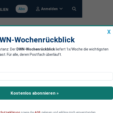
Anmelden
Abo
ILIEN
X
a
DWN-Wochenrückblick
WN-Wochenrückblick
stanz: Der
DWN-Wochenrückblick
liefert 1x/Woche die wichtigsten
Datenchaos in
. Für alle, deren Postfach überläuft.
e Arbeitsabläufe zu
nd die Automatisierung
Kostenlos abonnieren »
chutzerklärung
sowie die
AGB
gelesen und erkläre mich einverstanden.