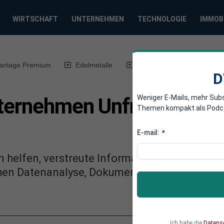
WIRTSCHAFT
UNTERNEHMEN
TECHNOLOGIE
IMMOB
anlage Premium
Edelmetalle
DWN-Magazin
Chin
D
Weniger E-Mails, mehr Sub
nternehmen Unframe will 
Themen kompakt als Podcast
n
E-mail:
*
helfen, verstreute Informationen in nutzbar
hen Datenanalyse, Dokumentenverarbeitung u
Ich habe die
Datens