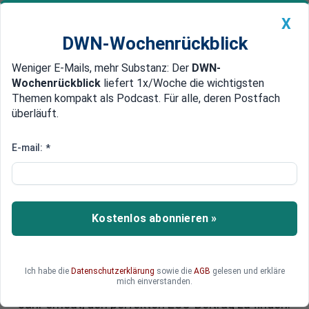
X
DWN-Wochenrückblick
Weniger E-Mails, mehr Substanz: Der
DWN-
Geldanlage Premium
Newsticker
MEIN DWN:
Wochenrückblick
liefert 1x/Woche die wichtigsten
Edelmetalle
DWN-Magazin
China
Themen kompakt als Podcast. Für alle, deren Postfach
überläuft.
DWN-Wochenrückblick
Auto Premium
ESC gewinnen: Gibt es eine
E-mail:
*
Erfolgsformel für den Eurovision
Song Contest?
Kostenlos abonnieren »
Der Eurovision Song Contest begeistert seit
Jahrzehnten Europa – doch nach welchen
Regeln wird dort wirklich gewonnen? Zwischen
Jury-Punkten, Opern-Pop und spektakulären
Ich habe die
Datenschutzerklärung
sowie die
AGB
gelesen und erkläre
mich einverstanden.
Inszenierungen versuchen Delegationen jedes
Jahr erneut, den perfekten ESC-Beitrag zu finden.