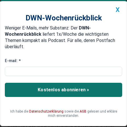
X
DWN-Wochenrückblick
Weniger E-Mails, mehr Substanz: Der
DWN-
Geldanlage Premium
Newsticker
MEIN DWN:
Wochenrückblick
liefert 1x/Woche die wichtigsten
Edelmetalle
DWN-Magazin
China
Themen kompakt als Podcast. Für alle, deren Postfach
überläuft.
DWN-Wochenrückblick
Auto Premium
Varta-Stellenabbau: Produktion
E-mail:
*
in Nördlingen endet, über 300
Arbeitsplätze fallen weg
Kostenlos abonnieren »
Varta verliert einen entscheidenden Kunden und
zieht drastische Konsequenzen. Die Produktion
im Werk Nördlingen endet, rund 350
Arbeitsplätze fallen weg. Politik und
Ich habe die
Datenschutzerklärung
sowie die
AGB
gelesen und erkläre
mich einverstanden.
Beschäftigte zeigen sich alarmiert. Doch wie
stabil ist der traditionsreiche Batteriehersteller