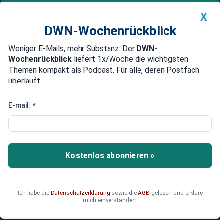
X
DWN-Wochenrückblick
Weniger E-Mails, mehr Substanz: Der
DWN-
Geldanlage Premium
Newsticker
MEIN DWN:
Wochenrückblick
liefert 1x/Woche die wichtigsten
Edelmetalle
DWN-Magazin
China
Themen kompakt als Podcast. Für alle, deren Postfach
überläuft.
DWN-Wochenrückblick
Auto Premium
US-Börsenbericht: Tech-Aktien
E-mail:
*
fallen weiter, da die Angst vor
kriegsbedingter Inflation
zunimmt
Kostenlos abonnieren »
Düstere Wolken über den Märkten: Erfahren Sie,
welche Entwicklungen die Börse heute in Atem
Ich habe die
Datenschutzerklärung
sowie die
AGB
gelesen und erkläre
halten und worauf Anleger jetzt achten müssen.
mich einverstanden.