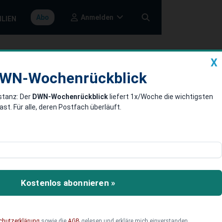
Anmelden
Abo
ILIEN
X
a
DWN-Wochenrückblick
WN-Wochenrückblick
stanz: Der
DWN-Wochenrückblick
liefert 1x/Woche die wichtigsten
che
. Für alle, deren Postfach überläuft.
b gefährlich. Für
mmen, wenn der US-
Kostenlos abonnieren »
chutzerklärung
sowie die
AGB
gelesen und erkläre mich einverstanden.