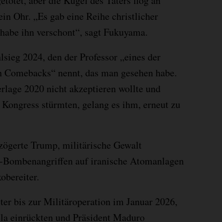
tötet, aber die Kugel des Täters flog an
ein Ohr. „Es gab eine Reihe christlicher
t habe ihn verschont“, sagt Fukuyama.
lsieg 2024, den der Professor „eines der
n Comebacks“ nennt, das man gesehen habe.
lage 2020 nicht akzeptieren wollte und
Kongress stürmten, gelang es ihm, erneut zu
zögerte Trump, militärische Gewalt
S-Bombenangriffen auf iranische Atomanlagen
obereiter.
ter bis zur Militäroperation im Januar 2026,
ela einrückten und Präsident Maduro