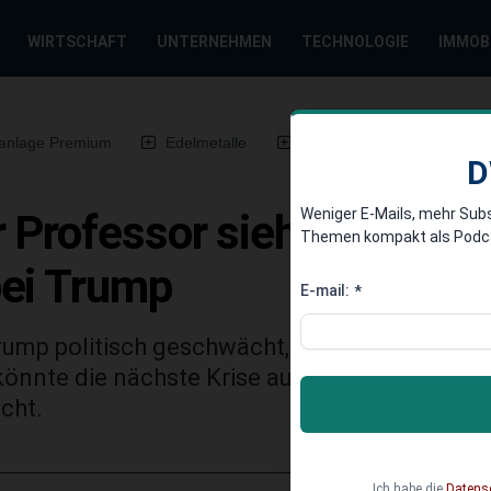
WIRTSCHAFT
UNTERNEHMEN
TECHNOLOGIE
IMMOB
anlage Premium
Edelmetalle
DWN-Magazin
Chin
D
Weniger E-Mails, mehr Sub
 Professor sieht gefährli
Themen kompakt als Podcast
ei Trump
E-mail:
*
ump politisch geschwächt, aber gerade deshal
önnte die nächste Krise aus Washington ko
cht.
Ich habe die
Datens