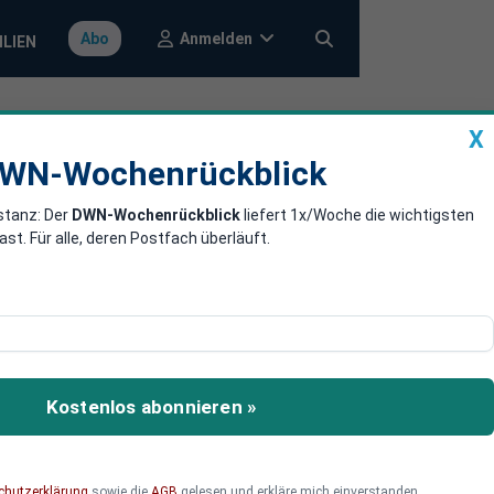
Anmelden
Abo
ILIEN
X
a
DWN-Wochenrückblick
WN-Wochenrückblick
stanz: Der
DWN-Wochenrückblick
liefert 1x/Woche die wichtigsten
skandalösen
. Für alle, deren Postfach überläuft.
t die Schere bei den
 und Thüringen müssen im
Kostenlos abonnieren »
entner im Westen. Das
is Sahra Wagenknecht
der dpa von einer
chutzerklärung
sowie die
AGB
gelesen und erkläre mich einverstanden.