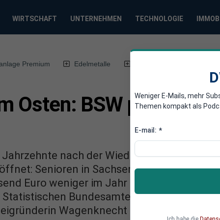
WIRTSCHAFT
UNTERNEHMEN
TECHNOLOGIE
IMMOB
anlage Premium
Edelmetalle
DWN-Magazin
Chin
D
Weniger E-Mails, mehr Sub
im Osten: BSW prangert "
Themen kompakt als Podcast
E-mail:
*
 Jahrzehnte nach der Wiedervereinigung bleib
ffnet: Senioren in Sachsen, Sachsen-Anhalt
usend Euro weniger im Jahr auskommen als R
s Statistischen Bundesamtes, die das Bündn
teigründerin Wagenknecht sprach gegenüber 
Ich habe die
Datens