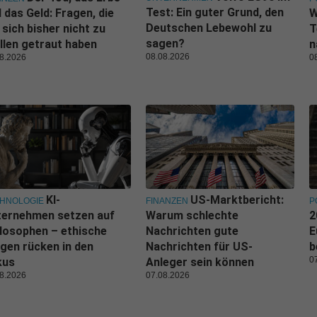
Test: Ein guter Grund, den
 das Geld: Fragen, die
W
Deutschen Lebewohl zu
 sich bisher nicht zu
T
sagen?
llen getraut haben
n
08.08.2026
8.2026
0
KI-
US-Marktbericht:
HNOLOGIE
FINANZEN
P
ternehmen setzen auf
Warum schlechte
2
losophen – ethische
Nachrichten gute
E
gen rücken in den
Nachrichten für US-
b
0
kus
Anleger sein können
8.2026
07.08.2026