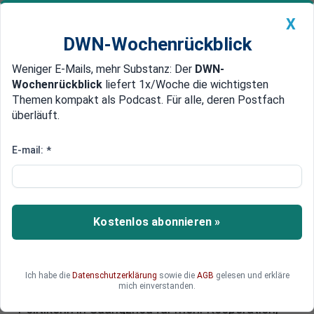
X
DWN-Wochenrückblick
Weniger E-Mails, mehr Substanz: Der
DWN-
Geldanlage Premium
Newsticker
MEIN DWN:
Wochenrückblick
liefert 1x/Woche die wichtigsten
Edelmetalle
DWN-Magazin
China
Themen kompakt als Podcast. Für alle, deren Postfach
überläuft.
DWN-Wochenrückblick
Auto Premium
Reiche in China:
E-mail:
*
Wirtschaftsministerin wirbt für
engere Zusammenarbeit
Kostenlos abonnieren »
Bundeswirtschaftsministerin Katherina Reiche
setzt bei ihrem China-Besuch auf engere
wirtschaftliche und politische Beziehungen.
Angesichts globaler Konflikte und
Ich habe die
Datenschutzerklärung
sowie die
AGB
gelesen und erkläre
mich einverstanden.
wirtschaftlicher Unsicherheiten warb die CDU-
Politikerin in Guangzhou für mehr Kooperation,