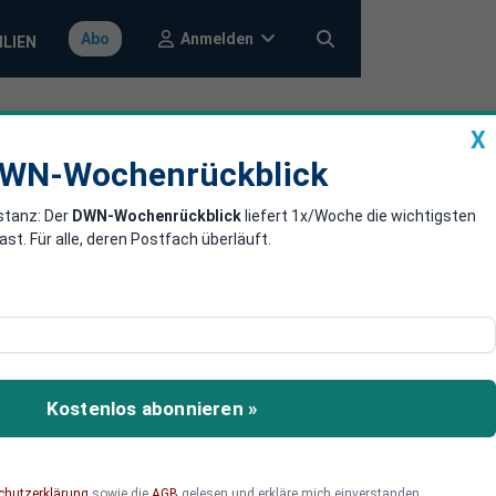
Anmelden
Abo
ILIEN
X
a
DWN-Wochenrückblick
WN-Wochenrückblick
stanz: Der
DWN-Wochenrückblick
liefert 1x/Woche die wichtigsten
rattacken
. Für alle, deren Postfach überläuft.
tochen. Daraufhin kommt
 die Debatte über die
Kostenlos abonnieren »
Studenten Henry Nowak, der
chutzerklärung
sowie die
AGB
gelesen und erkläre mich einverstanden.