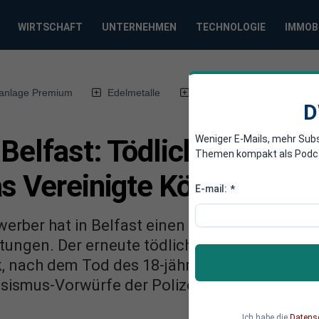
WIRTSCHAFT
UNTERNEHMEN
TECHNOLOGIE
IMMOB
anlage Premium
Edelmetalle
DWN-Magazin
Chin
D
Weniger E-Mails, mehr Sub
 Belfast: Tödliche Messe
Themen kompakt als Podcast
s Vereinigte Königreich
E-mail:
*
werber hat in Belfast einen Mann niederges
ungen. Der erneute tödliche Angriff befeuert
ik, nach dem Tod des 18-jährigen britischen 
sismus-Vorwürfe der Polizei wurde.
Ich habe die
Datens